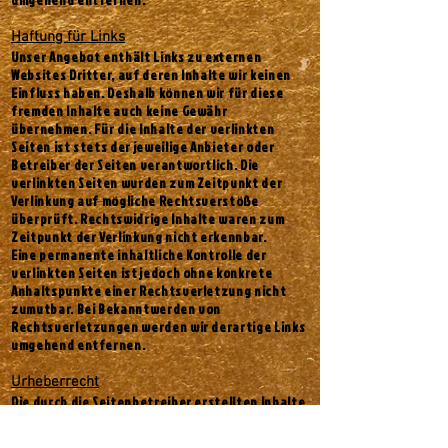
umgehend entfernen.
Haftung für Links
Unser Angebot enthält Links zu externen
Websites Dritter, auf deren Inhalte wir keinen
Einfluss haben. Deshalb können wir für diese
fremden Inhalte auch keine Gewähr
übernehmen. Für die Inhalte der verlinkten
Seiten ist stets der jeweilige Anbieter oder
Betreiber der Seiten verantwortlich. Die
verlinkten Seiten wurden zum Zeitpunkt der
Verlinkung auf mögliche Rechtsverstöße
überprüft. Rechtswidrige Inhalte waren zum
Zeitpunkt der Verlinkung nicht erkennbar.
Eine permanente inhaltliche Kontrolle der
verlinkten Seiten ist jedoch ohne konkrete
Anhaltspunkte einer Rechtsverletzung nicht
zumutbar. Bei Bekanntwerden von
Rechtsverletzungen werden wir derartige Links
umgehend entfernen.
Urheberrecht
Die durch die Seitenbetreiber erstellten Inhalte
und Werke auf diesen Seiten unterliegen dem
deutschen Urheberrecht. Die Vervielfältigung,