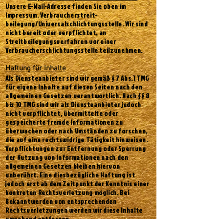
Unsere E-Mail-Adresse finden Sie oben im
Impressum.
Verbraucher­streit­
beilegung/Universal­schlichtungs­stelle.
Wir sind
nicht bereit oder verpflichtet, an
Streitbeilegungsverfahren vor einer
Verbraucherschlichtungsstelle teilzunehmen.
Haftung für Inhalte
Als Diensteanbieter sind wir gemäß § 7 Abs.1 TMG
für eigene Inhalte auf diesen Seiten nach den
allgemeinen Gesetzen verantwortlich. Nach §§ 8
bis 10 TMG sind wir als Diensteanbieter jedoch
nicht verpflichtet, übermittelte oder
gespeicherte fremde Informationen zu
überwachen oder nach Umständen zu forschen,
die auf eine rechtswidrige Tätigkeit hinweisen.
Verpflichtungen zur Entfernung oder Sperrung
der Nutzung von Informationen nach den
allgemeinen Gesetzen bleiben hiervon
unberührt. Eine diesbezügliche Haftung ist
jedoch erst ab dem Zeitpunkt der Kenntnis einer
konkreten Rechtsverletzung möglich. Bei
Bekanntwerden von entsprechenden
Rechtsverletzungen werden wir diese Inhalte