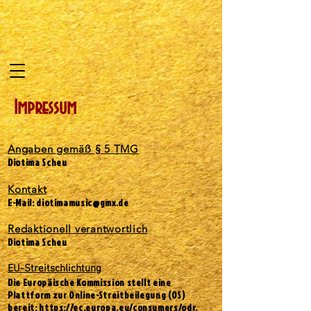
Impressum
Angaben gemäß § 5 TMG
Diotima Scheu
Kontakt
E-Mail:
diotimamusic@gmx.de
Redaktionell verantwortlich
Diotima Scheu
EU-Streitschlichtung
Die Europäische Kommission stellt eine
Plattform zur Online-Streitbeilegung (OS)
bereit:
https://ec.europa.eu/consumers/odr
.